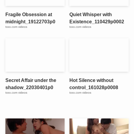
Fragile Obsession at
Quiet Whisper with
midnight_19122703p0
Existence_110429p0002
txxx.com videos
txxx.com videos
Secret Affair under the
Hot Silence without
shadow_22030401p0
control_161028p0008
txxx.com videos
txxx.com videos