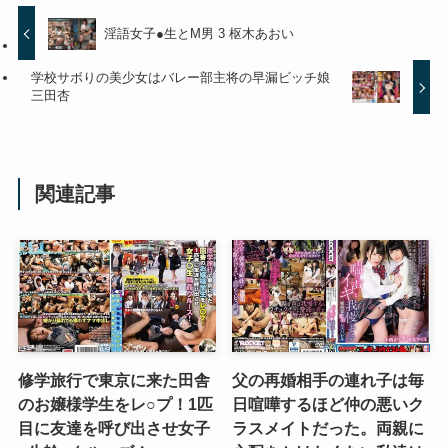
淫語女子●生とM男 3 枢木あおい
学校サボりの美少女はバレー部主将の早漏ビッチ娘
三田杏
関連記事
修学旅行で東京に来た田舎
父の再婚相手の連れ子は毎
のお嬢様学生をレ○プ！1匹
日喧嘩するほど仲の悪いク
目に友達を呼び出させ女子
ラスメイトだった。両親に