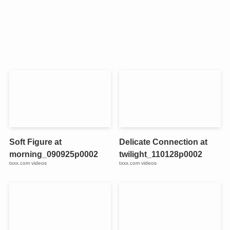
Soft Figure at
Delicate Connection at
morning_090925p0002
twilight_110128p0002
txxx.com videos
txxx.com videos