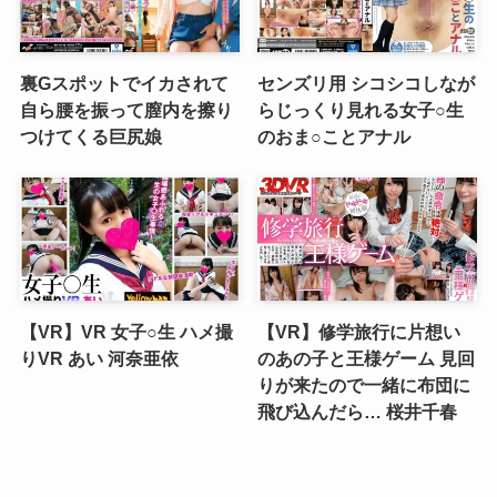
裏Gスポットでイカされて
センズリ用 シコシコしなが
自ら腰を振って膣内を擦り
らじっくり見れる女子○生
つけてくる巨尻娘
のおま○ことアナル
【VR】VR 女子○生 ハメ撮
【VR】修学旅行に片想い
りVR あい 河奈亜依
のあの子と王様ゲーム 見回
りが来たので一緒に布団に
飛び込んだら… 桜井千春