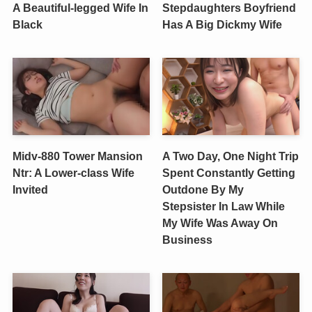
A Beautiful-legged Wife In
Stepdaughters Boyfriend
Black
Has A Big Dickmy Wife
Midv-880 Tower Mansion
A Two Day, One Night Trip
Ntr: A Lower-class Wife
Spent Constantly Getting
Invited
Outdone By My
Stepsister In Law While
My Wife Was Away On
Business