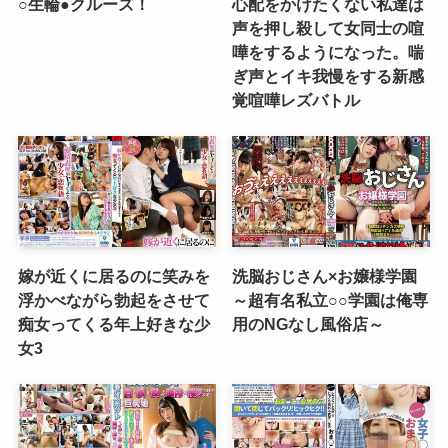
○生輪●クルーズ！
心配をかけたくない私達は
声を押し殺して女同士の喧
嘩をするようになった。喘
ぎ声とイキ我慢をする新感
覚喧嘩レズバトル
嫁が近くに居るのに笑みを
洗脳おじさん×お嬢様学園
浮かべながら勃起をさせて
～超有名私立○○学園は俺専
痴女ってくる年上好きな少
用のNGなし風俗店～
女3