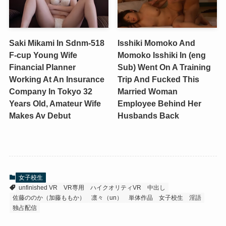
Saki Mikami In Sdnm-518
Isshiki Momoko And
F-cup Young Wife
Momoko Isshiki In (eng
Financial Planner
Sub) Went On A Training
Working At An Insurance
Trip And Fucked This
Company In Tokyo 32
Married Woman
Years Old, Amateur Wife
Employee Behind Her
Makes Av Debut
Husbands Back
女子校生
unfinished VR
VR専用
ハイクオリティVR
中出し
佐藤ののか（加藤ももか）
凛々（un）
単体作品
女子校生
淫語
独占配信