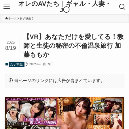
オレのAVたち｜ギャル・人妻・
J◯
ホーム
女子校生
【VR】あなただけを愛してる！教
2025
師と生徒の秘密の不倫温泉旅行 加
8/19
藤ももか
2025年8月19日
女子校生
当ページのリンクには広告が含まれています。