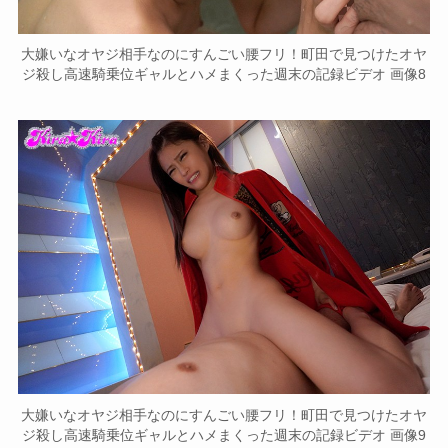
大嫌いなオヤジ相手なのにすんごい腰フリ！町田で見つけたオヤ
ジ殺し高速騎乗位ギャルとハメまくった週末の記録ビデオ 画像8
大嫌いなオヤジ相手なのにすんごい腰フリ！町田で見つけたオヤ
ジ殺し高速騎乗位ギャルとハメまくった週末の記録ビデオ 画像9