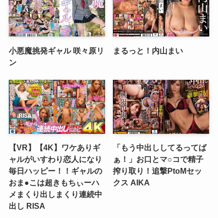
小悪魔挑発ギャル 咲々原リ
まるっと！内山まい
ン
【VR】【4K】ワケありギ
「もう中出ししてるってば
ャルがいすわり恋人になり
ぁ！」お口とマ○コで精子
毎日ハッピー！！ギャルの
搾り取り！追撃PtoMセッ
おま●こは超きもちぃーハ
クス AIKA
メまくり出しまくり連続中
出し RISA