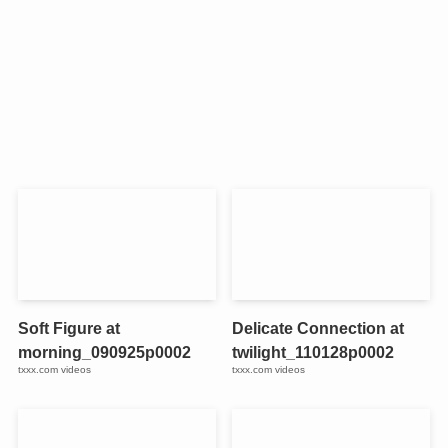
Soft Figure at
Delicate Connection at
morning_090925p0002
twilight_110128p0002
txxx.com videos
txxx.com videos