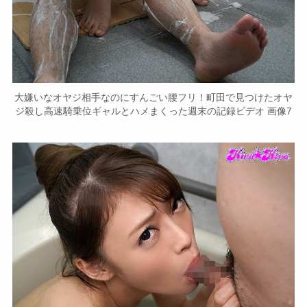
大嫌いなオヤジ相手なのにすんごい腰フリ！町田で見つけたオヤ
ジ殺し高速騎乗位ギャルとハメまくった週末の記録ビデオ 画像7