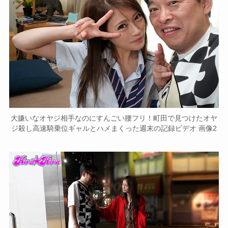
大嫌いなオヤジ相手なのにすんごい腰フリ！町田で見つけたオヤ
ジ殺し高速騎乗位ギャルとハメまくった週末の記録ビデオ 画像2