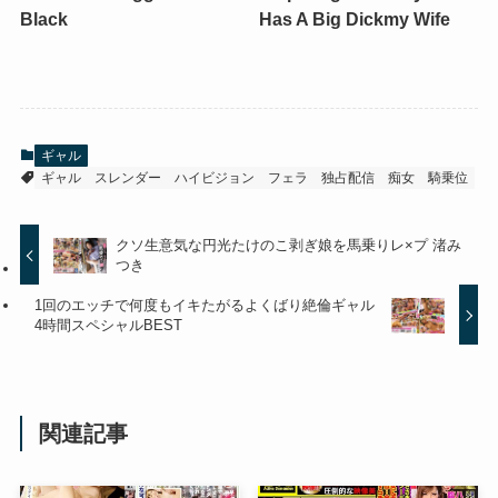
Black
Has A Big Dickmy Wife
ギャル
ギャル
スレンダー
ハイビジョン
フェラ
独占配信
痴女
騎乗位
クソ生意気な円光たけのこ剥ぎ娘を馬乗りレ×プ 渚み
つき
1回のエッチで何度もイキたがるよくばり絶倫ギャル
4時間スペシャルBEST
関連記事