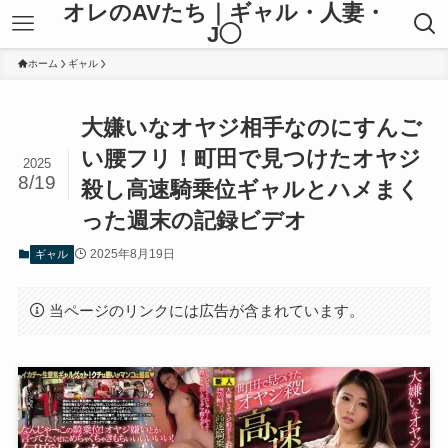
オレのAVたち｜ギャル・人妻・
J◯
ホーム
ギャル
大嫌いなオヤジ相手なのにすんご
い腰フリ！町田で見つけたオヤジ
2025
8/19
殺し高速騎乗位ギャルとハメまく
った週末の記録ビデオ
2025年8月19日
ギャル
当ページのリンクには広告が含まれています。