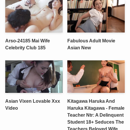
Arso-24185 Mai Wife
Fabulous Adult Movie
Celebrity Club 185
Asian New
Asian Vixen Lovable Xxx
Kitagawa Haruka And
Video
Haruka Kitagawa - Female
Teacher Ntr: A Delinquent
Student 18+ Seduces The
Teachers Beloved Wife