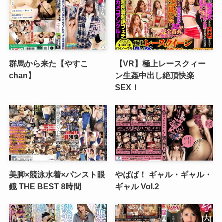
群馬から来た【やすこ
【VR】極上レースクィー
chan】
ン生姦中出し絶頂快楽
SEX！
美脚×競泳水着×パンスト眼
やばば！ ギャル・ギャル・
鏡 THE BEST 8時間
ギャル Vol.2