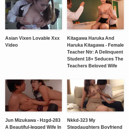
Asian Vixen Lovable Xxx
Kitagawa Haruka And
Video
Haruka Kitagawa - Female
Teacher Ntr: A Delinquent
Student 18+ Seduces The
Teachers Beloved Wife
Jun Mizukawa - Hzgd-283
Nkkd-323 My
A Beautiful-legged Wife In
Stepdaughters Boyfriend