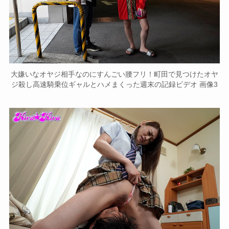
大嫌いなオヤジ相手なのにすんごい腰フリ！町田で見つけたオヤ
ジ殺し高速騎乗位ギャルとハメまくった週末の記録ビデオ 画像3