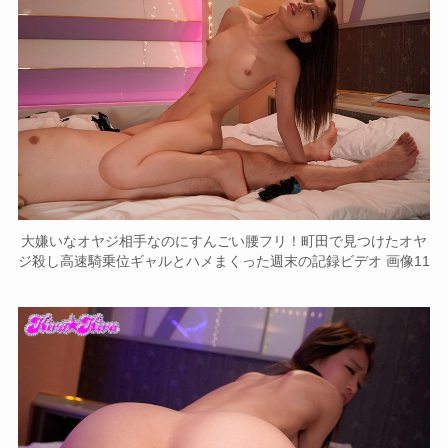
大嫌いなオヤジ相手なのにすんごい腰フリ！町田で見つけたオヤ
ジ殺し高速騎乗位ギャルとハメまくった週末の記録ビデオ 画像11