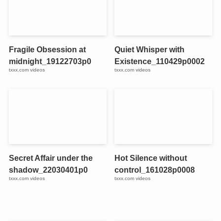
Fragile Obsession at
Quiet Whisper with
midnight_19122703p0
Existence_110429p0002
txxx.com videos
txxx.com videos
Secret Affair under the
Hot Silence without
shadow_22030401p0
control_161028p0008
txxx.com videos
txxx.com videos