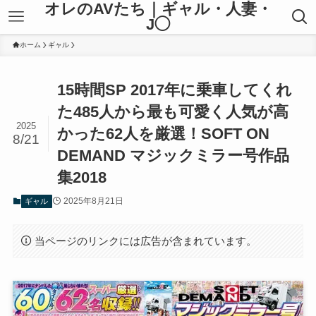
オレのAVたち｜ギャル・人妻・
J◯
ホーム
ギャル
15時間SP 2017年に乗車してくれ
た485人から最も可愛く人気が高
2025
かった62人を厳選！SOFT ON
8/21
DEMAND マジックミラー号作品
集2018
2025年8月21日
ギャル
当ページのリンクには広告が含まれています。